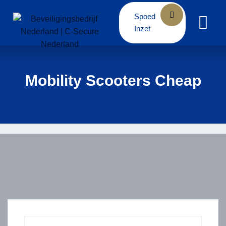
Skip
Spoed
to
Inzet
content
Mobility Scooters Cheap