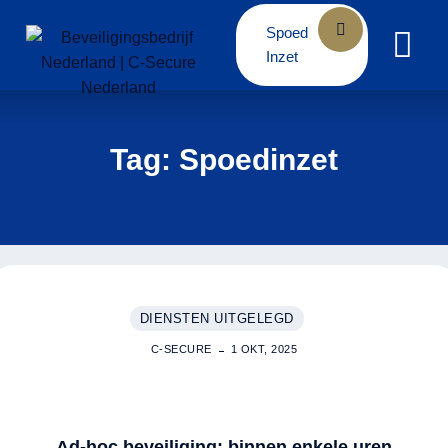
Skip
Spoed
to
Inzet
content
Tag: Spoedinzet
DIENSTEN UITGELEGD
C-SECURE
1 OKT, 2025
Ad-hoc beveiliging: binnen enkele uren