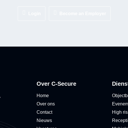
Login
Become an Employer
Over C-Secure
Diens
Home
Objectb
,
Over ons
Eveneme
Contact
High ris
Nieuws
Recepti