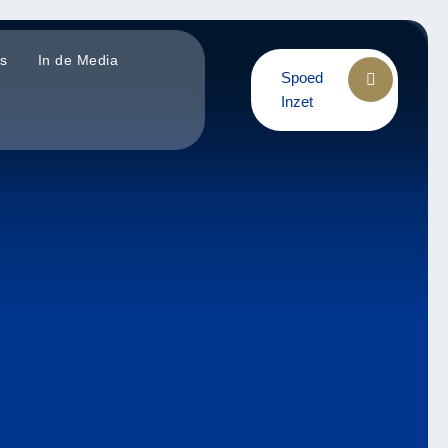
is
In de Media
Spoed
Inzet