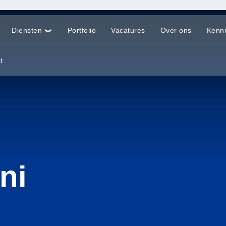
Diensten
Portfolio
Vacatures
Over ons
Kenn
t
ni